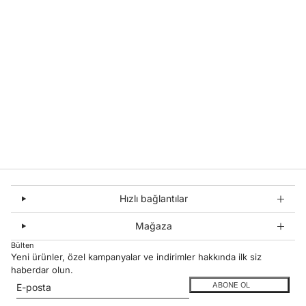
Hızlı bağlantılar
Mağaza
Bülten
Yeni ürünler, özel kampanyalar ve indirimler hakkında ilk siz
haberdar olun.
E-posta
Bu site hCaptcha ile korunuyor. Ayrıca bu site için hCaptcha
Gizlilik Politikası
ve
ABONE OL