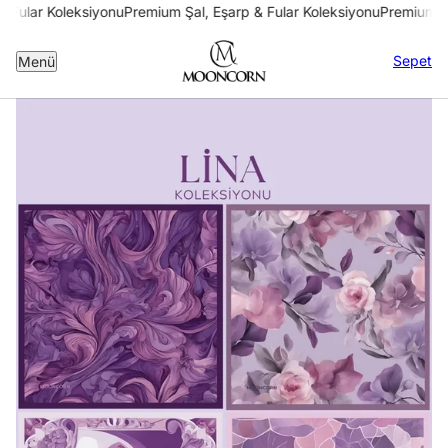
 Fular Koleksiyonu
Premium Şal, Eşarp & Fular Koleksiyonu
Premium Şa
Sepet
Menü