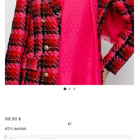
99.90 ₺
₺
/
KDV dahildir.