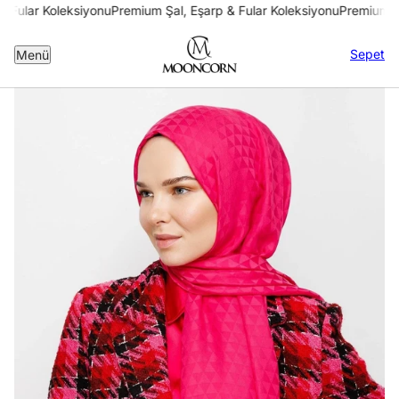
 Fular Koleksiyonu
Premium Şal, Eşarp & Fular Koleksiyonu
Premium Şa
Sepet
Menü