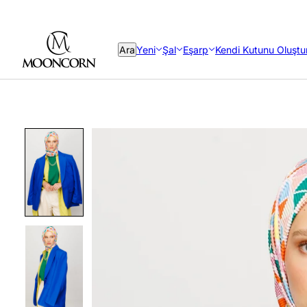
Ara
Yeni
Şal
Eşarp
Kendi Kutunu Oluştu