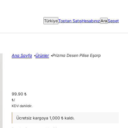
Ülke seçici
Türkiye
Toptan Satış
Hesabınız
Ara
Sepet
Ana Sayfa
Ürünler
Prizma Desen Pilise Eşarp
99.90 ₺
₺
/
KDV dahildir.
Ücretsiz kargoya 1,000 ₺ kaldı.