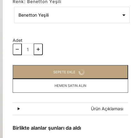
Renk
:
Benetton Yeşili
Benetton Yeşili
Renk
Adet
Benetton Yeşili
SEPETE EKLE
HEMEN SATIN ALIN
Ürün Açıklaması
Birlikte alanlar şunları da aldı