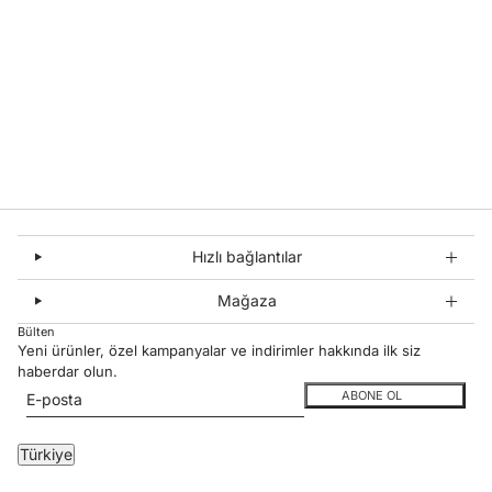
Hızlı bağlantılar
Mağaza
Bülten
Yeni ürünler, özel kampanyalar ve indirimler hakkında ilk siz
haberdar olun.
E-posta
Bu site hCaptcha ile korunuyor. Ayrıca bu site için hCaptcha
Gizlilik Politikası
ve
ABONE OL
Ülke seçici
Türkiye