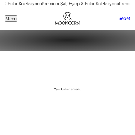
p & Fular Koleksiyonu
Premium Şal, Eşarp & Fular Koleksiyonu
Premium 
Sepet
Menü
Yazı bulunamadı.