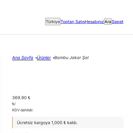
Ülke seçici
Türkiye
Toptan Satış
Hesabınız
Ara
Sepet
Ana Sayfa
Ürünler
Bambu Jakar Şal
369.90 ₺
₺
/
KDV dahildir.
Ücretsiz kargoya 1,000 ₺ kaldı.