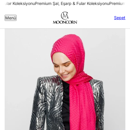
 Fular Koleksiyonu
Premium Şal, Eşarp & Fular Koleksiyonu
Premium Şal
Sepet
Menü